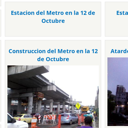
Estacion del Metro en la 12 de
Est
Octubre
Construccion del Metro en la 12
Atard
de Octubre