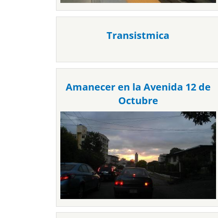
Transistmica
Amanecer en la Avenida 12 de
Octubre