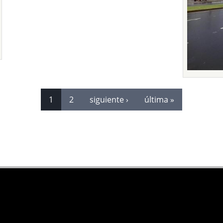
1
2
siguiente ›
última »