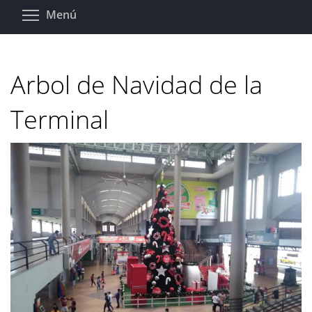
Pasar
Toggle menu visibility
Menú
al
contenido
principal
Arbol de Navidad de la
Terminal