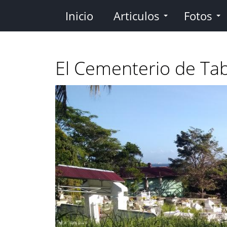
Pasar
Inicio
Articulos
Fotos
al
contenido
principal
El Cementerio de Ta