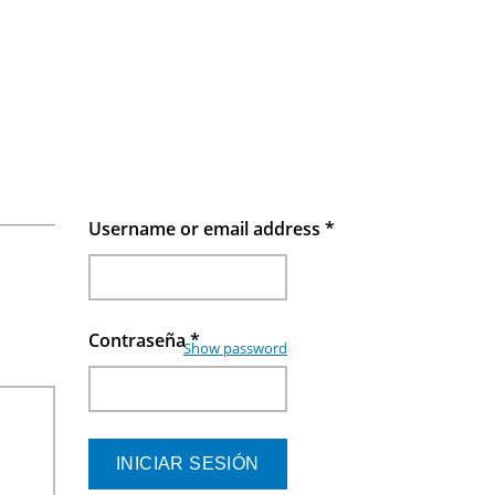
Username or email address
*
Contraseña
*
Show password