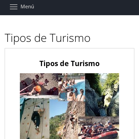
Pasar
Toggle menu visibility
Menú
al
contenido
principal
Tipos de Turismo
Tipos de Turismo