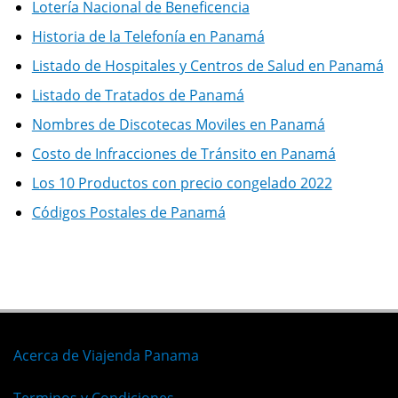
Lotería Nacional de Beneficencia
Historia de la Telefonía en Panamá
Listado de Hospitales y Centros de Salud en Panamá
Listado de Tratados de Panamá
Nombres de Discotecas Moviles en Panamá
Costo de Infracciones de Tránsito en Panamá
Los 10 Productos con precio congelado 2022
Códigos Postales de Panamá
Acerca de Viajenda Panama