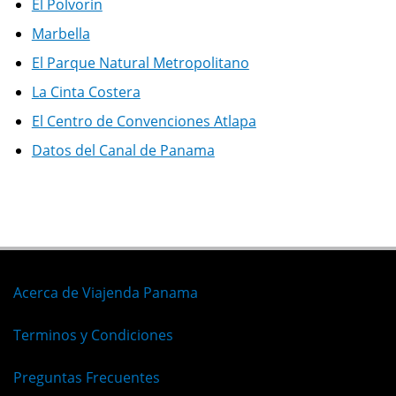
El Polvorin
Marbella
El Parque Natural Metropolitano
La Cinta Costera
El Centro de Convenciones Atlapa
Datos del Canal de Panama
Acerca de Viajenda Panama
Terminos y Condiciones
Preguntas Frecuentes