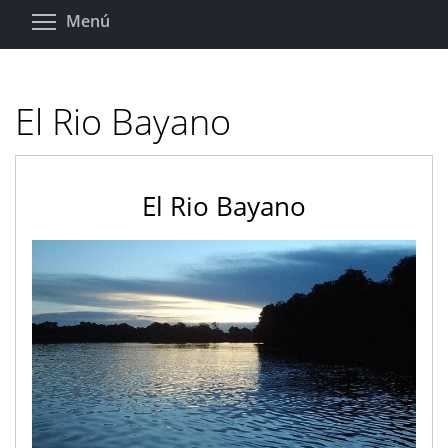
Pasar
Toggle menu visibility
Menú
al
contenido
principal
El Rio Bayano
El Rio Bayano