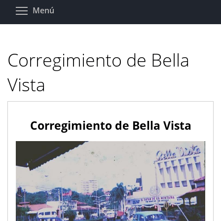
Pasar
Toggle menu visibility
Menú
al
contenido
principal
Corregimiento de Bella
Vista
Corregimiento de Bella Vista