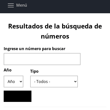
Pasar
Toggle menu visibility
Menú
al
contenido
principal
Resultados de la búsqueda de
números
Ingrese un número para buscar
Año
Tipo
Año