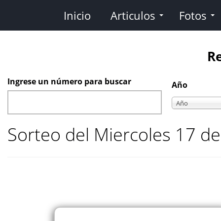
Pasar
Inicio
Articulos
Fotos
al
contenido
principal
Re
Ingrese un número para buscar
Año
Año
Año
Sorteo del Miercoles 17 d