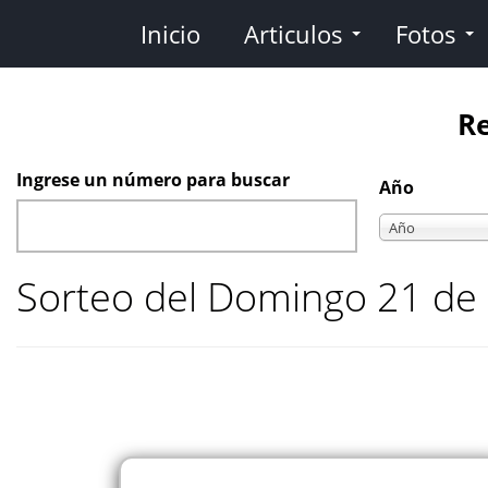
Pasar
Inicio
Articulos
Fotos
al
contenido
principal
Re
Ingrese un número para buscar
Año
Año
Año
Sorteo del Domingo 21 de