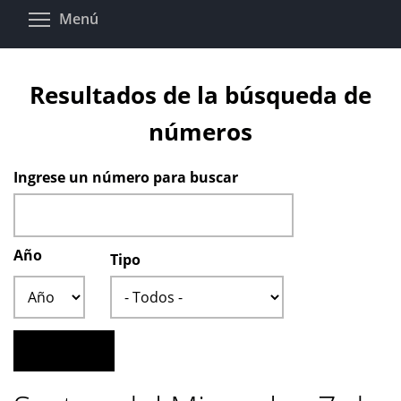
Pasar
Toggle menu visibility
Menú
al
contenido
principal
Resultados de la búsqueda de
números
Ingrese un número para buscar
Año
Tipo
Año