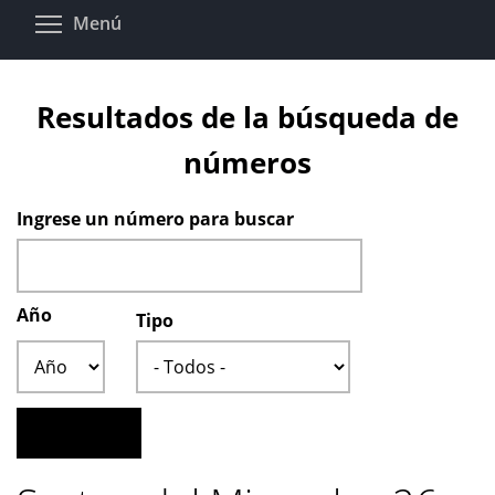
Pasar
Toggle menu visibility
Menú
al
contenido
principal
Resultados de la búsqueda de
números
Ingrese un número para buscar
Año
Tipo
Año