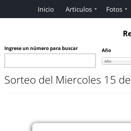
Pasar
Inicio
Articulos
Fotos
al
contenido
principal
Re
Ingrese un número para buscar
Año
Año
Año
Sorteo del Miercoles 15 de