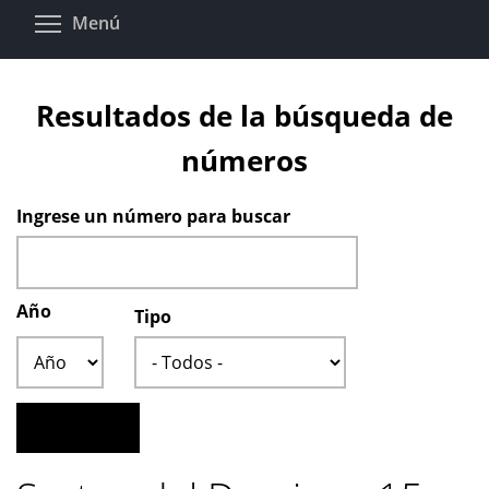
Pasar
Toggle menu visibility
Menú
al
contenido
principal
Resultados de la búsqueda de
números
Ingrese un número para buscar
Año
Tipo
Año