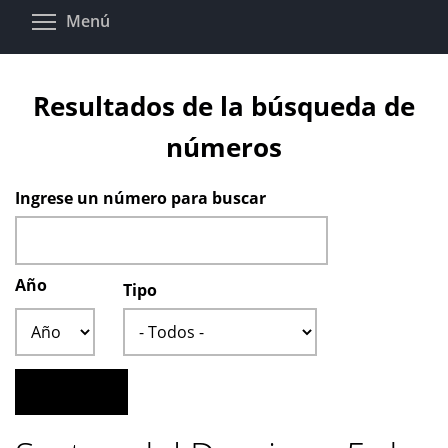
Pasar
Toggle menu visibility
Menú
al
contenido
principal
Resultados de la búsqueda de
números
Ingrese un número para buscar
Año
Tipo
Año