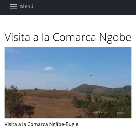
Pasar
Toggle menu visibility
Menú
al
contenido
principal
Visita a la Comarca Ngobe
Visita a la Comarca Ngäbe-Buglé