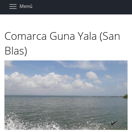
Pasar
Toggle menu visibility
Menú
al
contenido
principal
Comarca Guna Yala (San
Blas)