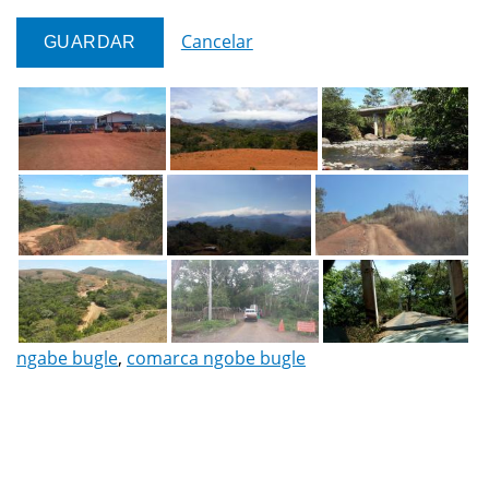
Cancelar
ngabe bugle
,
comarca ngobe bugle