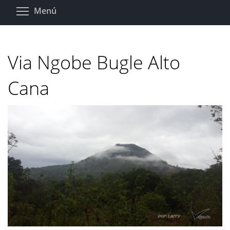
Pasar
Toggle menu visibility
Menú
al
contenido
principal
Via Ngobe Bugle Alto
Cana