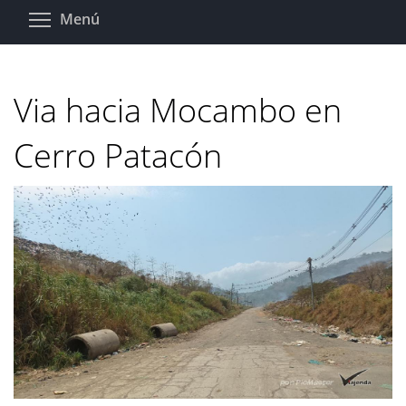
Pasar
Toggle menu visibility
Menú
al
contenido
principal
Via hacia Mocambo en
Cerro Patacón