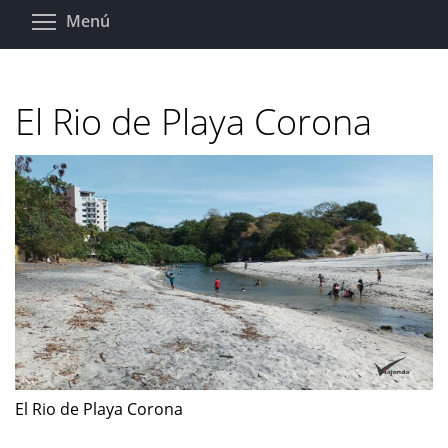
Pasar
Toggle menu visibility
Menú
al
contenido
principal
El Rio de Playa Corona
El Rio de Playa Corona