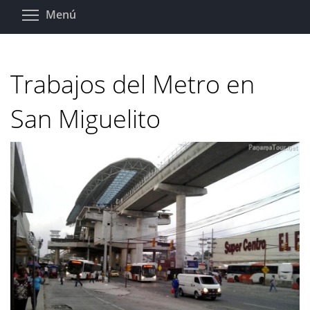
Pasar
Toggle menu visibility
Menú
al
contenido
principal
Trabajos del Metro en
San Miguelito