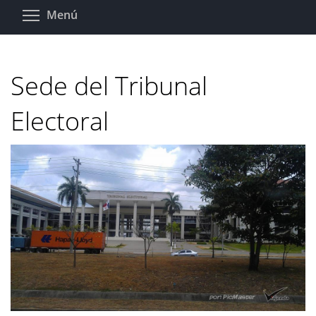
Pasar
Toggle menu visibility
Menú
al
contenido
principal
Sede del Tribunal
Electoral