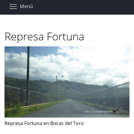
Pasar
Toggle menu visibility
Menú
al
contenido
principal
Represa Fortuna
Represa Fortuna en Bocas del Toro