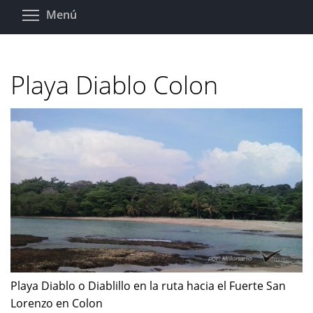
Pasar
Toggle menu visibility
Menú
al
contenido
principal
Playa Diablo Colon
Playa Diablo o Diablillo en la ruta hacia el Fuerte San
Lorenzo en Colon