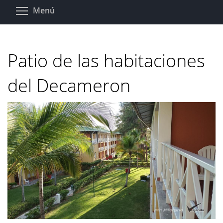
Pasar
Toggle menu visibility
Menú
al
contenido
principal
Patio de las habitaciones
del Decameron