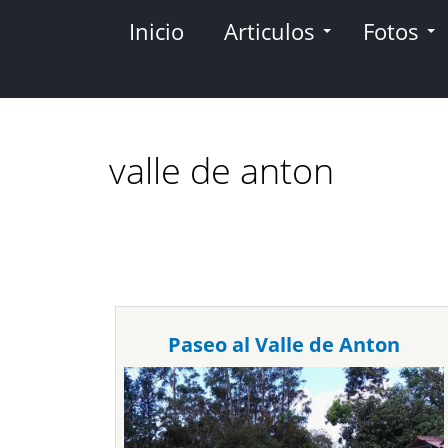
Pasar
Inicio
Articulos
Fotos
al
contenido
principal
valle de anton
Paseo al Valle de Anton