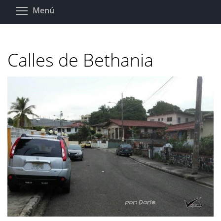
Pasar
Toggle menu visibility
Menú
al
contenido
principal
Calles de Bethania