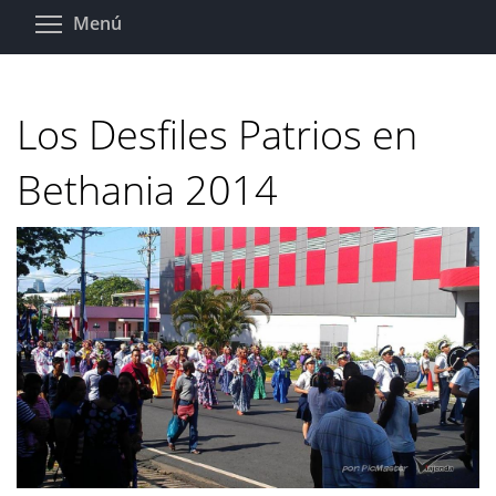
Pasar
Toggle menu visibility
Menú
al
contenido
principal
Los Desfiles Patrios en
Bethania 2014