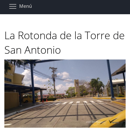
Pasar
Toggle menu visibility
Menú
al
contenido
principal
La Rotonda de la Torre de
San Antonio