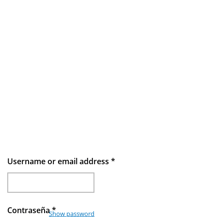
Username or email address
*
Contraseña
*
Show password