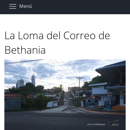
Pasar
Toggle menu visibility
Menú
al
contenido
principal
La Loma del Correo de
Bethania