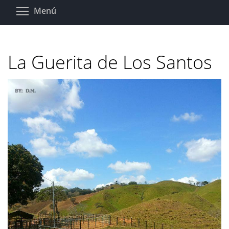
Pasar
Toggle menu visibility
Menú
al
contenido
principal
La Guerita de Los Santos