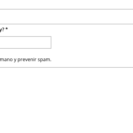
 y?
*
humano y prevenir spam.