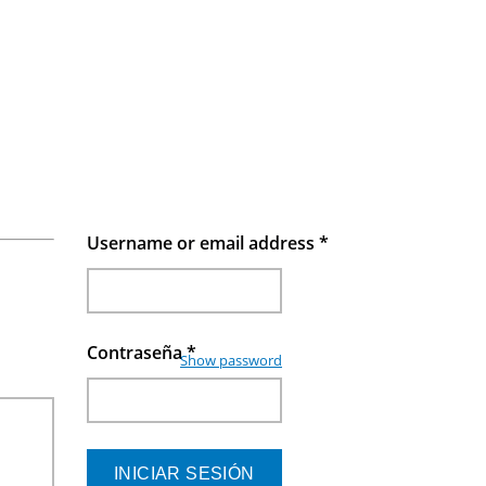
Username or email address
*
Contraseña
*
Show password