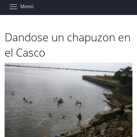
Pasar
Toggle menu visibility
Menú
al
contenido
principal
Dandose un chapuzon en
el Casco