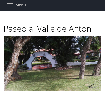
Pasar
Toggle menu visibility
Menú
al
contenido
principal
Paseo al Valle de Anton