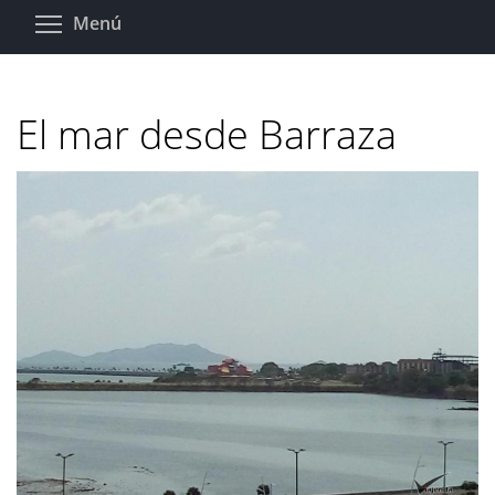
Pasar
Toggle menu visibility
Menú
al
contenido
principal
El mar desde Barraza