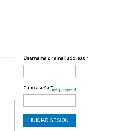
Username or email address
*
Contraseña
*
Show password