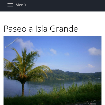
Pasar
Toggle menu visibility
Menú
al
contenido
principal
Paseo a Isla Grande