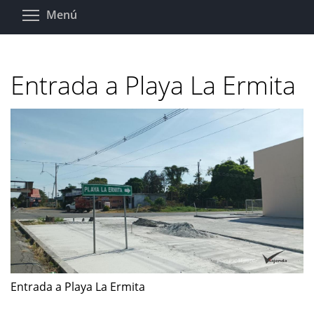
Pasar
Toggle menu visibility
Menú
al
contenido
principal
Entrada a Playa La Ermita
Entrada a Playa La Ermita