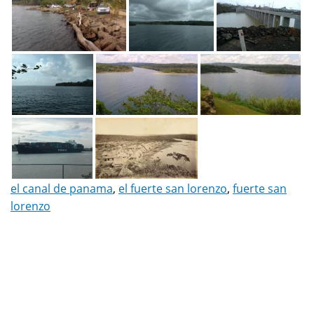
el canal de panama
,
el fuerte san lorenzo
,
fuerte san
lorenzo