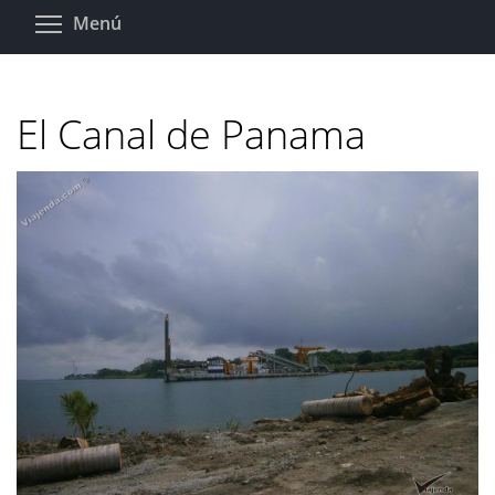
Pasar
Toggle menu visibility
Menú
al
contenido
principal
El Canal de Panama