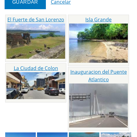
Cancelar
El Fuerte de San Lorenzo
Isla Grande
La Ciudad de Colon
Inauguracion del Puente
Atlantico