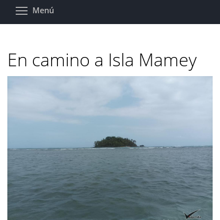
Pasar
Toggle menu visibility
Menú
al
contenido
principal
En camino a Isla Mamey