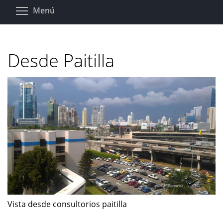
Pasar
Toggle menu visibility
Menú
al
contenido
principal
Desde Paitilla
Vista desde consultorios paitilla