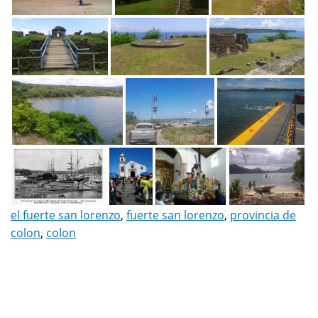
el fuerte san lorenzo
,
fuerte san lorenzo
,
provincia de
colon
,
colon