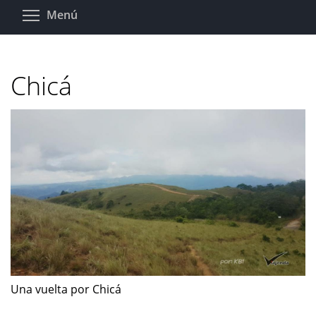
Pasar
Toggle menu visibility
Menú
al
contenido
principal
Chicá
Una vuelta por Chicá