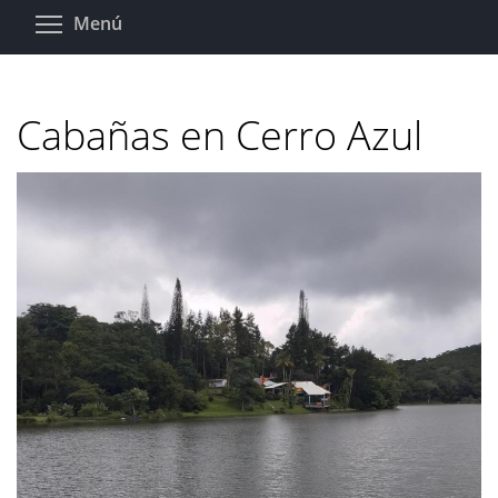
Pasar
Toggle menu visibility
Menú
al
contenido
principal
Cabañas en Cerro Azul