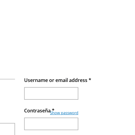
Username or email address
*
Contraseña
*
Show password