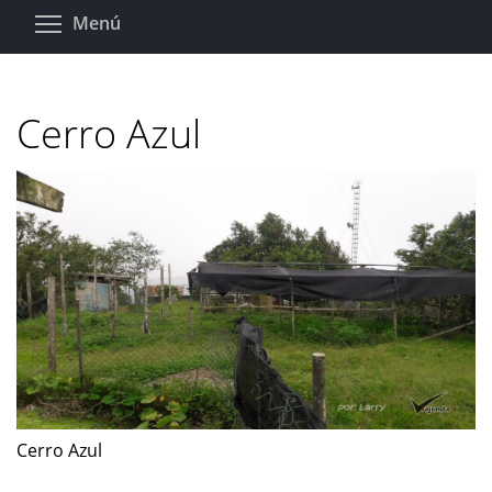
Pasar
Toggle menu visibility
Menú
al
contenido
principal
Cerro Azul
Cerro Azul