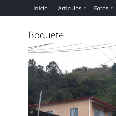
Pasar
Inicio
Articulos
Fotos
al
contenido
principal
Boquete