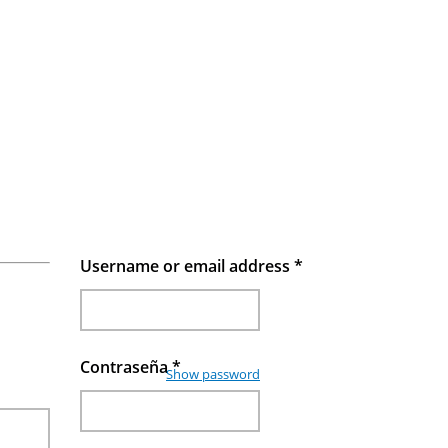
Username or email address
*
Contraseña
*
Show password