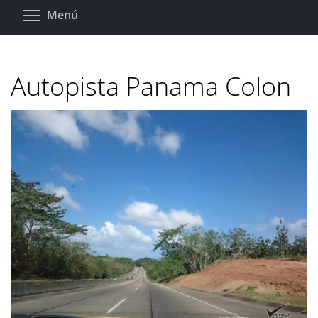
Pasar
Toggle menu visibility
Menú
al
contenido
principal
Autopista Panama Colon