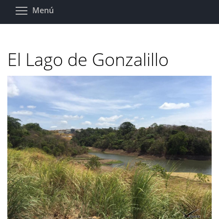
Pasar
Toggle menu visibility
Menú
al
contenido
principal
El Lago de Gonzalillo