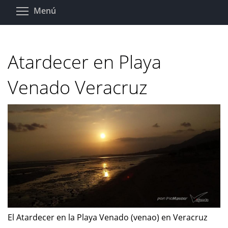
Pasar
Toggle menu visibility
Menú
al
contenido
principal
Atardecer en Playa
Venado Veracruz
El Atardecer en la Playa Venado (venao) en Veracruz