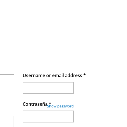
Username or email address
*
Contraseña
*
Show password