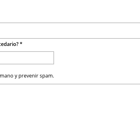
ecedario?
*
humano y prevenir spam.